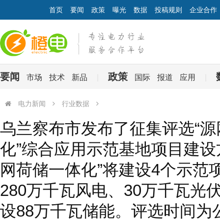
首页
要闻
政策
曝光
数据
投稿规则
企业合作
要闻
政策
市场
技术
新品
|
国际
报道
应用
|
电力新闻
行业数据
乌兰察布市发布了征集评选“源网荷储一体化”综合应用示范基地项目建设
乌兰察布市发布了征集评选“源
4个示范项目，共新建280万千瓦风电、30万千瓦光伏，同步配套建设8
化”综合应用示范基地项目建设
日起至2020年10月15日下午17:00。具体评选要求如下：
网荷储一体化”将建设4个示范
280万千瓦风电、30万千瓦光
设88万千瓦储能。评选时间为