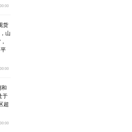
00:00
现货
中，山
”，
不平
00:00
测和
处于
区超
00:00