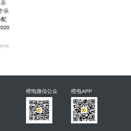
用示
个示
步配
20
00:00
橙电微信公众
橙电APP
号