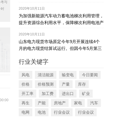
参考与
2020年10月11日
一时
为加强新能源汽车动力蓄电池梯次利用管理，
提升资源综合利用水平，保障梯次利用电池产
品的质量，我们组织编制了《新能源汽车动力
2020年10月11日
蓄电池梯次利用管理办法》。现将征求意见稿
山东电力现货市场原定今年9月开展连续4个
向社会公开征求意见，如有意见或建议，请于
月的电力现货结算试运行。但因今年5月第三
2020年11月8日前反馈工业和信息化部节能与
次调电运行及试结算中，山东现货试点在短短
综合利用司。
行业关键字
四天内即产生了近亿元“不平衡资金”，在“电改
圈”内引发高度关注推迟至今。（报道链接：
风电
清洁能源
输变电
今日要闻
不平衡资金逼停电改？评论丨取消电价“双轨
制”势在必行）
价格
价格预测
产量
库存
开工率
加工费
进出口
矿业
00:00
再生
产能
房地产
家电
汽车
电网
电池
行业会议
行业会议