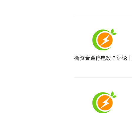
衡资金逼停电改？评论丨