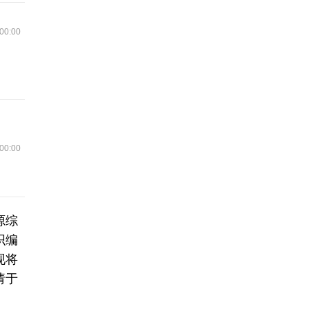
00:00
00:00
源综
织编
现将
请于