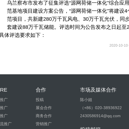
乌兰察布市发布了征集评选“源网荷储一体化”综合应
范基地项目建设方案公告，“源网荷储一体化”将建设4
范项目，共新建280万千瓦风电、30万千瓦光伏，同
套建设88万千瓦储能。评选时间为公告发布之日起至20
0。具体评选要求如下：
2020-10-10 
RE
合作
市场及媒体合作
推广
投稿
陈小姐
推广
展会合作
（+86）020-38936922
推广
商务合作
2430586914@qq.com
流推广
营销推广